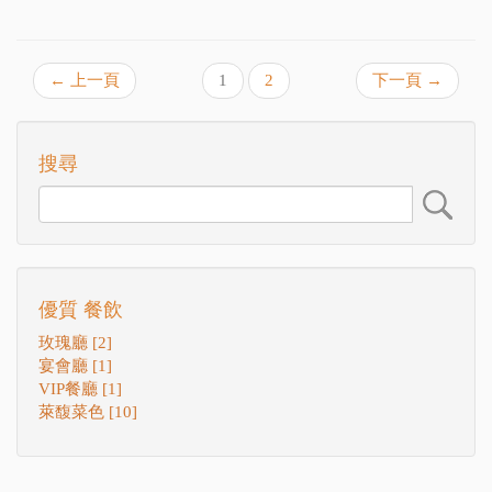
← 上一頁
1
2
下一頁 →
搜尋
優質 餐飲
玫瑰廳 [2]
宴會廳 [1]
VIP餐廳 [1]
萊馥菜色 [10]