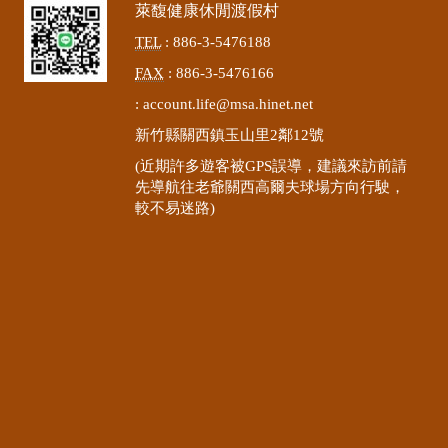
萊馥健康休閒渡假村
TEL
: 886-3-5476188
FAX
: 886-3-5476166
:
account.life@msa.hinet.net
新竹縣關西鎮玉山里2鄰12號
(近期許多遊客被GPS誤導，建議來訪前請
先導航往老爺關西高爾夫球場方向行駛，
較不易迷路)