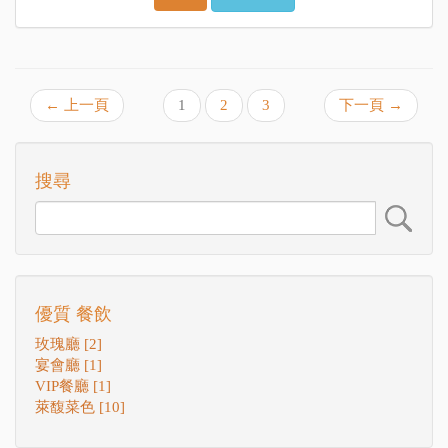
← 上一頁
1
2
3
下一頁 →
搜尋
優質 餐飲
玫瑰廳 [2]
宴會廳 [1]
VIP餐廳 [1]
萊馥菜色 [10]