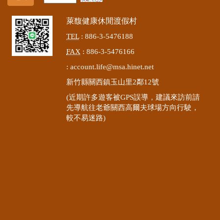
萊馥健康休閒渡假村
TEL
: 886-3-5476188
FAX
: 886-3-5476166
:
account.life@msa.hinet.net
新竹縣關西鎮玉山里2鄰12號
(近期許多遊客被GPS誤導，建議來訪前請
先導航往老爺關西高爾夫球場方向行駛，
較不易迷路)