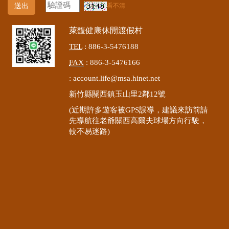
送出
看不清
萊馥健康休閒渡假村
TEL
: 886-3-5476188
FAX
: 886-3-5476166
:
account.life@msa.hinet.net
新竹縣關西鎮玉山里2鄰12號
(近期許多遊客被GPS誤導，建議來訪前請
先導航往老爺關西高爾夫球場方向行駛，
較不易迷路)