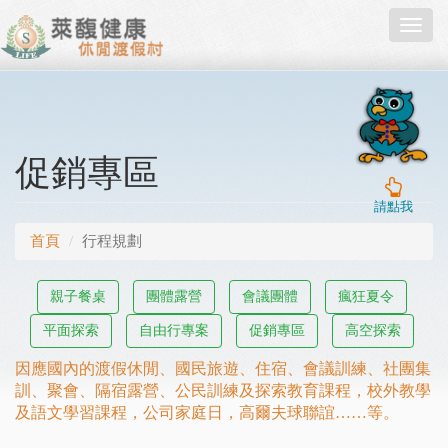
Toggl
navig
促銷專區
請點我
首頁
行程規劃
親子餐桌
團體露營
會議團體
瘋狂夏令
平面探索
自由行專案
促銷專區
高空探索
因應國內的渡假休閒、國民旅遊、住宿、會議訓練、社團集
訓、聚會、隔宿露營、公民訓練及探索教育課程，校外教學
及語文學習課程，公司家庭日，高爾夫球聯誼……等。