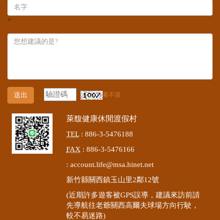
*
送出
看不清
萊馥健康休閒渡假村
TEL
: 886-3-5476188
FAX
: 886-3-5476166
:
account.life@msa.hinet.net
新竹縣關西鎮玉山里2鄰12號
(近期許多遊客被GPS誤導，建議來訪前請
先導航往老爺關西高爾夫球場方向行駛，
較不易迷路)