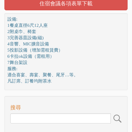
住宿會議各項表單下載
設備:
1餐桌直徑6尺12人座
2附桌巾、椅套
3完善器皿設備(磁)
4音響、MIC擴音設備
5投影設備（增加需租賃費）
6卡拉ok設備（需租用）
7舞台架設
服務:
適合喜宴、壽宴、聚餐、尾牙…等。
凡訂席、訂餐均附茶水
搜尋