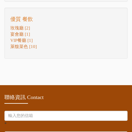
優質 餐飲
玫瑰廳 [2]
宴會廳 [1]
VIP餐廳 [1]
萊馥菜色 [10]
聯絡資訊 Contact
*