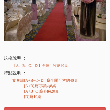
規格說明 ︰
【A、B、C、Ｄ】全聽可容納40桌
特點說明 ︰
宴會廳[
A+
B+
C+
Ｄ]
廳全開
可容納
40
桌
[A+
B]廳
可容納8
桌
[A+B+C]廳容納20桌
[D]廳10桌