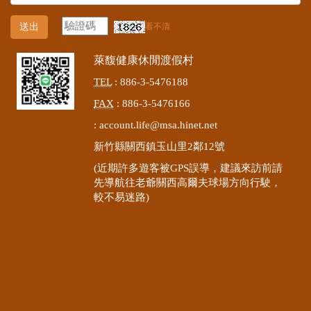
送出
看不清
萊馥健康休閒渡假村
TEL
: 886-3-5476188
FAX
: 886-3-5476166
:
account.life@msa.hinet.net
新竹縣關西鎮玉山里2鄰12號
(近期許多遊客被GPS誤導，建議來訪前請
先導航往老爺關西高爾夫球場方向行駛，
較不易迷路)