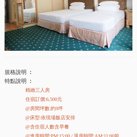
規格說明 ︰
特點說明 ︰
精緻三人房
住宿訂價
:6,500
元
@
房間坪數
:
約
9
坪
@
床型
:依現場飯店安排
@
含住宿人數含早餐
@
進房時間
:PM:15:00 /
退房時間
:AM:11:00
前